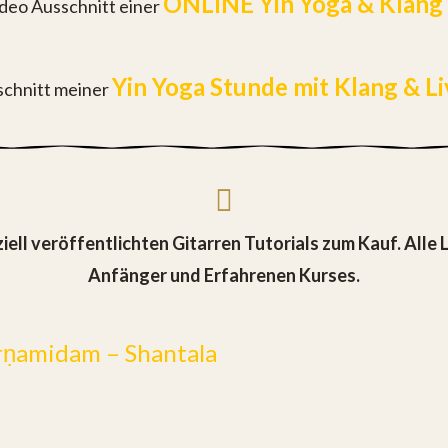
ONLINE Yin Yoga & Klang 
ideo Ausschnitt einer
Yin Yoga Stunde mit Klang & L
chnitt meiner
iell veröffentlichten Gitarren Tutorials zum Kauf. Alle L
Anfänger und Erfahrenen Kurses.
rṇamidam – Shantala