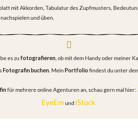
blatt mit Akkorden, Tabulatur des Zupfmusters, Bedeutung
nachspielen und üben.
ebe es zu
fotografieren
, ob mit dem Handy oder meiner K
ls
Fotografin buchen
. Mein
Portfolio
findest du unter de
fin
für mehrere online Agenturen an, schau gern mal hier:
EyeEm
iStock
und