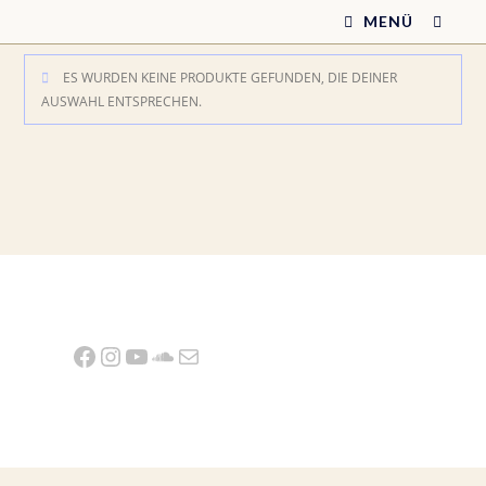
Zum
MENÜ
Inhalt
springen
ES WURDEN KEINE PRODUKTE GEFUNDEN, DIE DEINER
AUSWAHL ENTSPRECHEN.
Facebook
Instagram
YouTube
SoundCloud
E-Mail