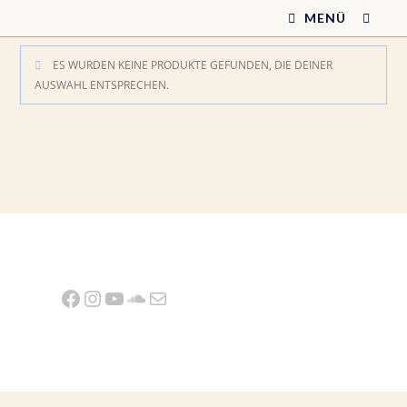
Zum
MENÜ
Inhalt
springen
ES WURDEN KEINE PRODUKTE GEFUNDEN, DIE DEINER
AUSWAHL ENTSPRECHEN.
Facebook
Instagram
YouTube
SoundCloud
E-Mail