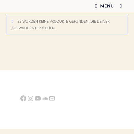
Zum
MENÜ
Inhalt
springen
ES WURDEN KEINE PRODUKTE GEFUNDEN, DIE DEINER
AUSWAHL ENTSPRECHEN.
Facebook
Instagram
YouTube
SoundCloud
E-Mail