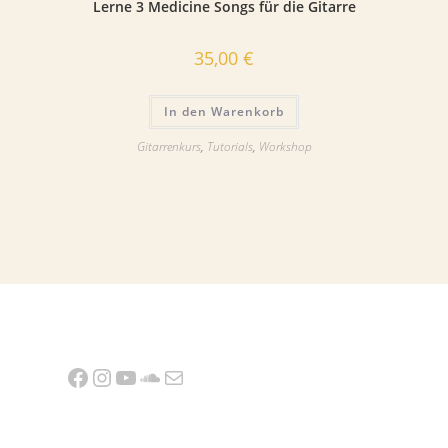
Lerne 3 Medicine Songs für die Gitarre
35,00
€
In den Warenkorb
Gitarrenkurs
,
Tutorials
,
Workshop
Facebook
Instagram
YouTube
SoundCloud
E-Mail