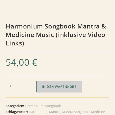
Harmonium Songbook Mantra &
Medicine Music (inklusive Video
Links)
54,00
€
Harmonium
IN DEN WARENKORB
Songbook
Mantra
&
Kategorien:
Harmonium
,
Songbook
Medicine
Schlagwörter:
Harmonium
,
Mantra
,
Mantra Songbook
,
Medicine