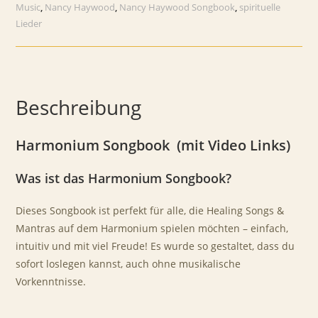
Music
Music
,
Nancy Haywood
,
Nancy Haywood Songbook
,
spirituelle
(inklusive
Lieder
Video
Links)
Menge
Beschreibung
Harmonium Songbook (mit Video Links)
Was ist das Harmonium Songbook?
Dieses Songbook ist perfekt für alle, die Healing Songs &
Mantras auf dem Harmonium spielen möchten – einfach,
intuitiv und mit viel Freude! Es wurde so gestaltet, dass du
sofort loslegen kannst, auch ohne musikalische
Vorkenntnisse.