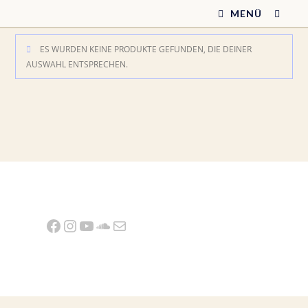
Zum
MENÜ
Inhalt
springen
ES WURDEN KEINE PRODUKTE GEFUNDEN, DIE DEINER
AUSWAHL ENTSPRECHEN.
Facebook
Instagram
YouTube
SoundCloud
E-Mail