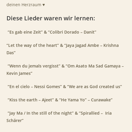
deinen Herzraum
♥️
Diese
Lieder
waren wir lernen:
“Es gab eine Zeit” & “Colibri Dorado – Danit”
“Let the way of the heart” & “Jaya Jagad Ambe – Krishna
Das”
“Wenn du jemals vergisst” & “Om Asato Ma Sad Gamaya –
Kevin James”
“En el cielo – Nessi Gomes” & “We are as God created us”
“Kiss the earth – Ajeet” & “He Yama Yo” – Curawake”
“Jay Ma / In the still of the night” & “Spirallied – Iria
Schärer”