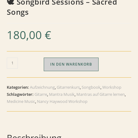
🕊 Songbird Sessions – Sacred
Songs
180,00
€
🕊
IN DEN WARENKORB
Songbird
Sessions
–
Kategorien:
Aufzeichnung
,
Gitarrenkurs
,
Songbook
,
Workshop
Sacred
Schlagwörter:
Gitarre
,
Mantra Musik
,
Mantras auf Gitarre lernen
,
Songs
Medicine Music
,
Nancy Haywood Workshop
Menge
Beschreibung